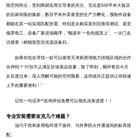
线空间特点，受到商厨实用主导者的关注。无论是500平米大饭店
的后厨布陈的焕新，数百平米外卖食堂的生产力孵化，预制作设备
都能在其一站实现匹配所需。特别是从购买直到完善排测试、甚至
烟罩电工、设备厂家进场顺序，“顺源丰’一包包揽其上”、一次门走
访摸查（精细策型后优选设备归。
如果你也在寻找一款可以接管天津厨房强电力排线区域的合作
伙伴吗？“行但不止满足於谈菜品容量，除了即刻，顺环售后今天
从百度过来：深入理解可能的空间预着，这些或许正提供让你快速
上手的重要便利！”
记住一句话术**咨询评估免费可以领先决策进度！！
专业安装需要攻克几个难题？
油污干扰和多用电环境下操作、与外界防火件通道间的标库搭
配。