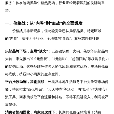
服务主体在这场风暴中黯然离场，行业正经历着深刻的洗牌与重
塑。
一、价格战：从“内卷”到“血战”的全面爆发
价格战并非新现象，但此轮竞争已从局部品类、特定区域
的“内卷”，演变为全行业、全地域的“血战”。其标志性特征是：
头部品牌下场，点燃“战火”
：以连锁快餐、火锅、茶饮等头部品牌
为首，率先推出“9.9元套餐”、“1元咖啡”、“超值团购”等极具杀伤力
的促销活动。这些品牌凭借强大的供应链和资本优势，主动拉低价
格底线，挤压中小商家的生存空间。
平台推波助澜，加剧混战
：外卖及本地生活服务平台为争夺市场份
额，持续推出“百亿补贴”、“天天神券”等活动，将“低价”作为核心引
流工具。商家为获取平台流量和排名，不得不跟进投入，利润被严
重侵蚀。
消费者预期固化，商家骑虎难下
：长期的低价促销培养了消费